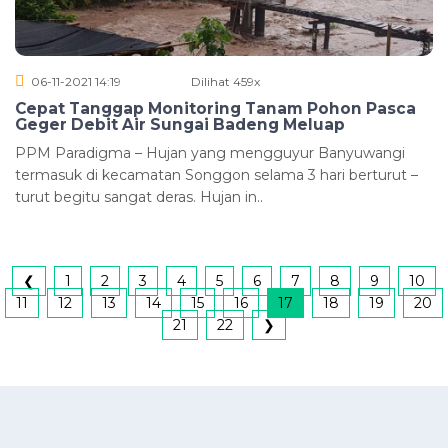
06-11-2021 14:19
Dilihat 459x
Cepat Tanggap Monitoring Tanam Pohon Pasca
Geger Debit Air Sungai Badeng Meluap
PPM Paradigma – Hujan yang mengguyur Banyuwangi
termasuk di kecamatan Songgon selama 3 hari berturut –
turut begitu sangat deras. Hujan in..
❮
1
2
3
4
5
6
7
8
9
10
11
12
13
14
15
16
17
18
19
20
21
22
❯