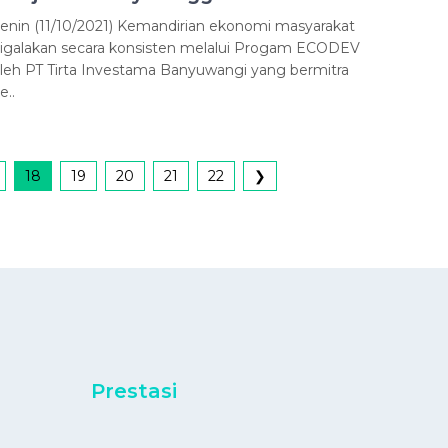
enin (11/10/2021) Kemandirian ekonomi masyarakat
igalakan secara konsisten melalui Progam ECODEV
leh PT Tirta Investama Banyuwangi yang bermitra
e..
18
19
20
21
22
❯
Prestasi