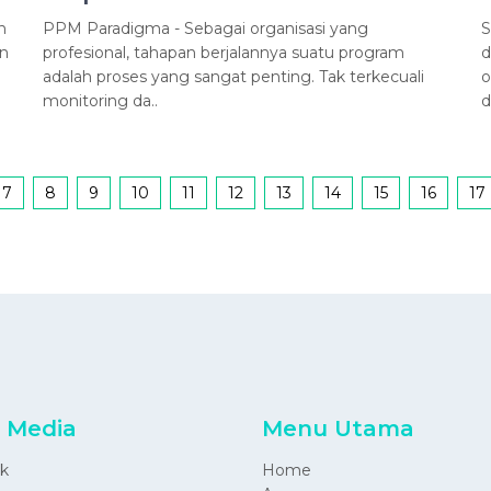
n
PPM Paradigma - Sebagai organisasi yang
S
n
profesional, tahapan berjalannya suatu program
d
adalah proses yang sangat penting. Tak terkecuali
o
monitoring da..
d
7
8
9
10
11
12
13
14
15
16
17
l Media
Menu Utama
k
Home