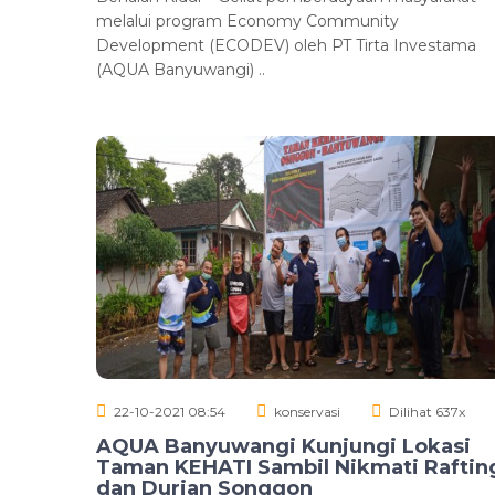
melalui program Economy Community
Development (ECODEV) oleh PT Tirta Investama
(AQUA Banyuwangi) ..
22-10-2021 08:54
konservasi
Dilihat 637x
AQUA Banyuwangi Kunjungi Lokasi
Taman KEHATI Sambil Nikmati Raftin
dan Durian Songgon