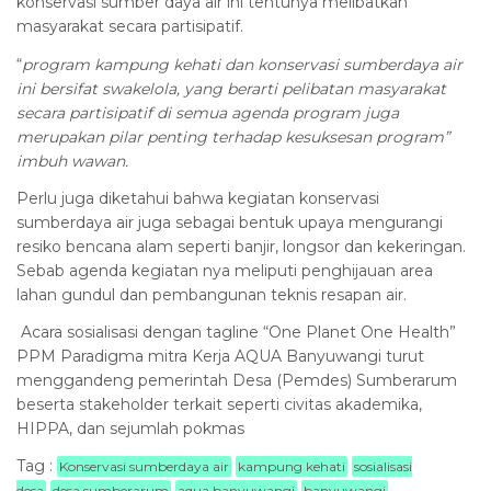
konservasi sumber daya air ini tentunya melibatkan
masyarakat secara partisipatif.
“
program kampung kehati dan konservasi sumberdaya air
ini bersifat swakelola, yang berarti pelibatan masyarakat
secara partisipatif di semua agenda program juga
merupakan pilar penting terhadap kesuksesan program”
imbuh wawan.
Perlu juga diketahui bahwa kegiatan konservasi
sumberdaya air juga sebagai bentuk upaya mengurangi
resiko bencana alam seperti banjir, longsor dan kekeringan.
Sebab agenda kegiatan nya meliputi penghijauan area
lahan gundul dan pembangunan teknis resapan air.
Acara sosialisasi dengan tagline “One Planet One Health”
PPM Paradigma mitra Kerja AQUA Banyuwangi turut
menggandeng pemerintah Desa (Pemdes) Sumberarum
beserta stakeholder terkait seperti civitas akademika,
HIPPA, dan sejumlah pokmas
Tag :
Konservasi sumberdaya air
kampung kehati
sosialisasi
desa
desa sumberarum
aqua banyuwangi
banyuwangi