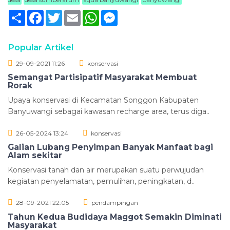
Sambung
Facebook
Twitter
Email
WhatsApp
Messenger
Popular Artikel
29-09-2021 11:26
konservasi
Semangat Partisipatif Masyarakat Membuat
Rorak
Upaya konservasi di Kecamatan Songgon Kabupaten
Banyuwangi sebagai kawasan recharge area, terus diga..
26-05-2024 13:24
konservasi
Galian Lubang Penyimpan Banyak Manfaat bagi
Alam sekitar
Konservasi tanah dan air merupakan suatu perwujudan
kegiatan penyelamatan, pemulihan, peningkatan, d..
28-09-2021 22:05
pendampingan
Tahun Kedua Budidaya Maggot Semakin Diminati
Masyarakat