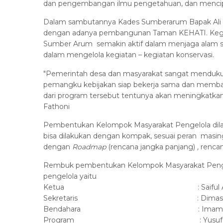
dan pengembangan ilmu pengetahuan, dan mencipt
Dalam sambutannya Kades Sumberarum Bapak Ali N
dengan adanya pembangunan Taman KEHATI. Kegi
Sumber Arum semakin aktif dalam menjaga alam 
dalam mengelola kegiatan – kegiatan konservasi.
"Pemerintah desa dan masyarakat sangat mendukung
pemangku kebijakan siap bekerja sama dan memb
dari program tersebut tentunya akan meningkatkan k
Fathoni
Pembentukan Kelompok Masyarakat Pengelola dil
bisa dilakukan dengan kompak, sesuai peran masing-
dengan
Roadmap
(rencana jangka panjang)
,
rencan
Rembuk pembentukan Kelompok Masyarakat Penge
pengelola yaitu
Ketua : Saiful An
Sekretaris : Dimas Agu
Bendahara : Imam hariyadi,
Program : Yusuf Sugi