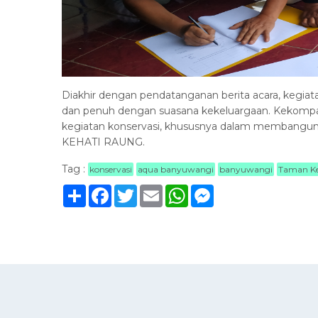
Diakhir dengan pendatanganan berita acara, kegi
dan penuh dengan suasana kekeluargaan. Kekompak
kegiatan konservasi, khususnya dalam membang
KEHATI RAUNG.
Tag :
konservasi
aqua banyuwangi
banyuwangi
Taman Ke
Sambung
Facebook
Twitter
Email
WhatsApp
Messenger