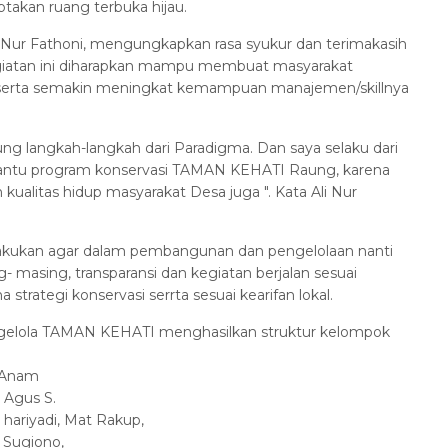
akan ruang terbuka hijau.
ur Fathoni, mengungkapkan rasa syukur dan terimakasih
atan ini diharapkan mampu membuat masyarakat
serta semakin meningkat kemampuan manajemen/skillnya
 langkah-langkah dari Paradigma. Dan saya selaku dari
antu program konservasi TAMAN KEHATI Raung, karena
ualitas hidup masyarakat Desa juga ". Kata Ali Nur
akukan agar dalam pembangunan dan pengelolaan nanti
 masing, transparansi dan kegiatan berjalan sesuai
a strategi konservasi serrta sesuai kearifan lokal.
lola TAMAN KEHATI menghasilkan struktur kelompok
am
s S.
 Mat Rakup,
ono,