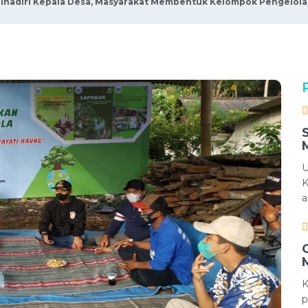
ihadiri Kepala Desa, Masyarakat Membentuk Kelompok Pengelol
U
K
a
K
p