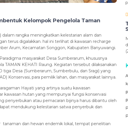
p
Membentuk Kelompok Pengelola Taman
 dalam rangka meningkatkan kelestarian alam dan
M
 terus digalakkan. hal ini terlihat di kawasan recharge
d
umber Arum, Kecamatan Songgon, Kabupaten Banyuwangi.
(
M Paradigma masyarakat Desa Sumberarum, khususnya
 TAMAN KEHATI Raung. Kegiatan tersebut dilaksanakan
KD tiga Desa (Sumberarum, Sumberbulu, dan Sragi) yang
A
 Konservasi, para pemilik lahan, dan masyarakat lainnya.
k
ragaman Hayati yang artinya suatu kawasan
p
luar kawasan hutan yang mempunyai fungsi konservasi
p
ng penyerbukan atau pemacaran bijinya harus dibantu oleh
 dapat mendukung kelestarian satwa penyerbuk dan
P
P
tanaman dan hewan endemik lokal, tempat penelitian