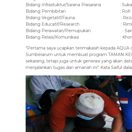
Bidang Infrastuktur/Sarana Prasarana : Sukairi,
Bidang Pembibitan : Rofi dan 
Bidang Vegetatif/Fauna : Reza M. d
Bidang Educatif/Research : Rimba Wahy
Bidang Perawatan/Pemupukan : Saini da
Bidang Relasi/Komunikasi : Khorul A
"Pertama saya ucapkan terimakasih kepada AQUA 
Sumberarum untuk membuat program TAMAN KEHAT
sekarang, tetapi juga untuk generasi yang akan da
menjalankan tugas dan amanah ini". Kata Saiful da