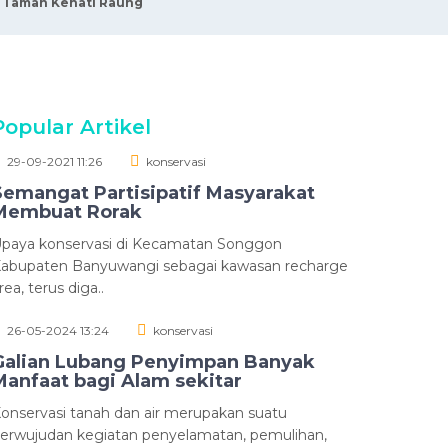
a Taman Kehati Raung
Popular Artikel
29-09-2021 11:26
konservasi
Semangat Partisipatif Masyarakat
Membuat Rorak
paya konservasi di Kecamatan Songgon
abupaten Banyuwangi sebagai kawasan recharge
rea, terus diga..
26-05-2024 13:24
konservasi
Galian Lubang Penyimpan Banyak
Manfaat bagi Alam sekitar
onservasi tanah dan air merupakan suatu
erwujudan kegiatan penyelamatan, pemulihan,