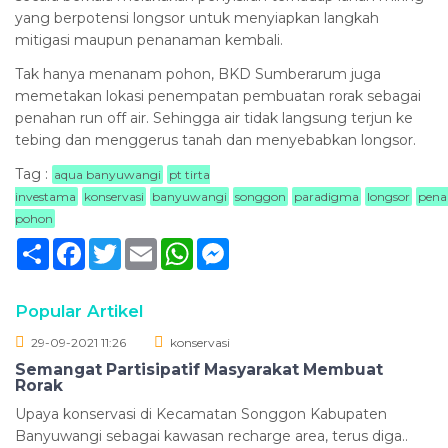
yang berpotensi longsor untuk menyiapkan langkah
mitigasi maupun penanaman kembali.
Tak hanya menanam pohon, BKD Sumberarum juga
memetakan lokasi penempatan pembuatan rorak sebagai
penahan run off air. Sehingga air tidak langsung terjun ke
tebing dan menggerus tanah dan menyebabkan longsor.
Tag :
aqua banyuwangi
pt tirta
investama
konservasi
banyuwangi
songgon
paradigma
longsor
pen
pohon
Sambung
Facebook
Twitter
Email
WhatsApp
Messenger
Popular Artikel
29-09-2021 11:26
konservasi
Semangat Partisipatif Masyarakat Membuat
Rorak
Upaya konservasi di Kecamatan Songgon Kabupaten
Banyuwangi sebagai kawasan recharge area, terus diga..