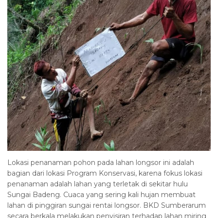
Lokasi penanaman pohon pada lahan longsor ini adalah
bagian dari lokasi Program Konservasi, karena fokus lokasi
penanaman adalah lahan yang terletak di sekitar hulu
Sungai Badeng. Cuaca yang sering kali hujan membuat
lahan di pinggiran sungai rentai longsor. BKD Sumberarum
secara berkala melakukan penyisiran terhadap lahan miring