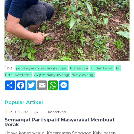
Tag :
pembayaran jasa lingkungan
konservasi
air dan tanah
PT
Tirta Investama
AQUA Banyuwangi
Banyuwangi
Sambung
Facebook
Twitter
Email
WhatsApp
Messenger
Popular Artikel
29-09-2021 11:26
konservasi
Semangat Partisipatif Masyarakat Membuat
Rorak
Upaya konservasi di Kecamatan Songgon Kabupaten